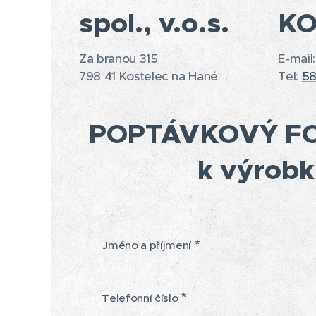
spol., v.o.s.
K
Za branou 315
E-mail:
798 41 Kostelec na Hané
Tel:
58
POPTÁVKOVÝ F
k výrobk
Jméno a příjmení
Telefonní číslo