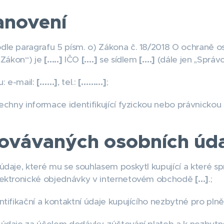
anovení
le paragrafu 5 písm. o) Zákona č. 18/2018 O ochraně os
„Zákon“) je
[…..]
IČO
[….]
se sídlem
[….]
(dále jen „Správc
u: e-mail:
[……]
, tel.:
[………]
;
echny informace identifikující fyzickou nebo právnickou
covávaných osobních úd
daje, které mu se souhlasem poskytl kupující a které spr
elektronické objednávky v internetovém obchodě
[…]
.;
tifikační a kontaktní údaje kupujícího nezbytné pro plně