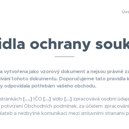
Úv
idla ochrany sou
yla vytvořena jako vzorový dokument a nejsou právně
vání tohoto dokumentu. Doporučujeme tato pravidla k
aby odpovídala potřebám vašeho obchodu.
stránkách
[….]
IČO
[…]
sídlo
[…]
zpracovává osobní údaje
potvrzení Obchodních podmínek, za účelem zpracování 
 plateb a nezbytné komunikaci mezi smluvními stranami