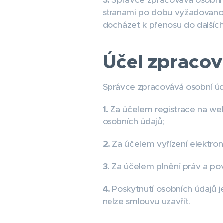
3.
Správce zpracovává osobní 
stranami po dobu vyžadovanou
docházet k přenosu do dalších
Účel zpracov
Správce zpracovává osobní úda
1.
Za účelem registrace na w
osobních údajů;
2.
Za účelem vyřízení elektroni
3.
Za účelem plnění práv a pov
4.
Poskytnutí osobních údajů 
nelze smlouvu uzavřít.