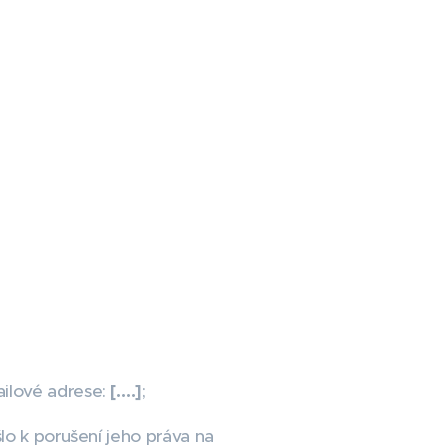
ailové adrese:
[….]
;
lo k porušení jeho práva na