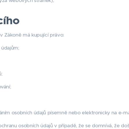
lýza webových stránek);
cího
 Zákoně má kupující právo:
 údajům;
;
vání;
áním osobních údajů písemně nebo elektronicky na e-m
ochranu osobních údajů v případě, že se domnívá, že doš