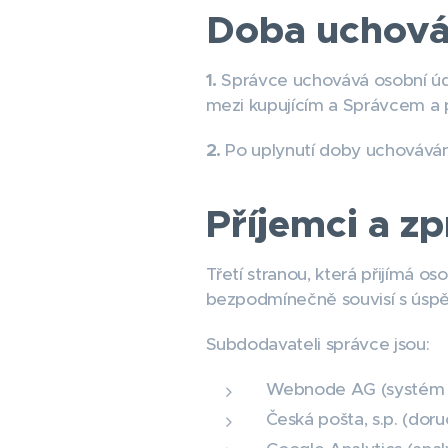
Doba uchová
1.
Správce uchovává osobní úda
mezi kupujícím a Správcem a 
2.
Po uplynutí doby uchováván
Příjemci a z
Třetí stranou, která přijímá o
bezpodmínečně souvisí s úspě
Subdodavateli správce jsou:
Webnode AG (systém 
Česká pošta, s.p. (doru