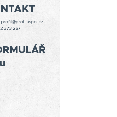
ONTAKT
 profil@profilaspol.cz
2 373 267
ORMULÁŘ
u