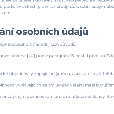
údaje za účelem dodávky, zúčtování plateb a k nezbytn
 podle zvláštních právních předpisů. Osobní údaje ne
 zemí.
ání osobních údajů
je kupujícího z následujících důvodů:
ebové stránce
[….]
podle paragrafu 13 odst. 1 písm. a) Zá
cké objednávky kupujícího (jméno, adresa, e-mail, telefon
inností vyplývajících ze smluvního vztahu mezi kupujíc
je nezbytným požadavkem pro plnění kupní smlouvy. Bez