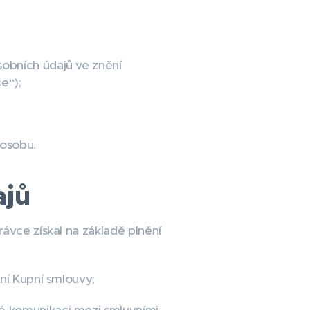
obních údajů ve znění
e“);
 osobu.
ajů
ávce získal na základě plnění
ní Kupní smlouvy;