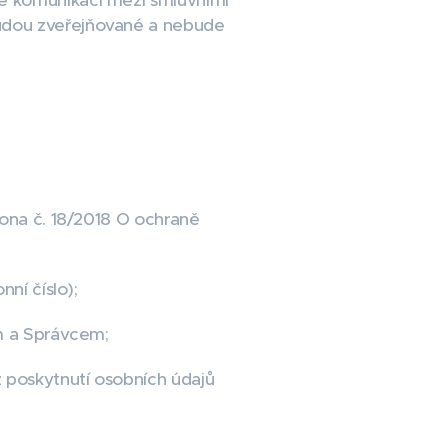
é komunikaci mezi smluvními
budou zveřejňované a nebude
kona č. 18/2018 O ochraně
ní číslo);
ím a Správcem;
 poskytnutí osobních údajů